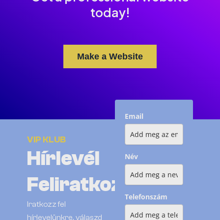
today!
Make a Website
Email
VIP KLUB
Hírlevél
Név
Feliratkozás
Telefonszám
Iratkozz fel
hírlevelünkre, válaszd