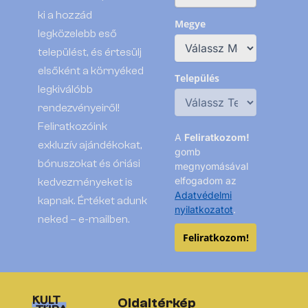
ki a hozzád
Megye
legközelebb eső
települést, és értesülj
elsőként a környéked
Település
legkiválóbb
rendezvényeiről!
Feliratkozóink
A
Feliratkozom!
exkluzív ajándékokat,
gomb
bónuszokat és óriási
megnyomásával
elfogadom az
kedvezményeket is
Adatvédelmi
kapnak. Értéket adunk
nyilatkozatot
.
neked – e-mailben.
Feliratkozom!
Oldaltérkép